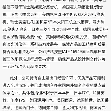
括但不限于瑞士莱斯豪尔磨齿机、德国霍夫勒磨齿机/滚齿
机、德国卡帕磨齿机、美国格里森强力珩齿机/滚齿机/磨齿
机、瑞士美盖勒/法国贝蒂/日本太阳工机立式磨床、意大利
SU剃齿刀磨床、日本三菱全自动齿轮生产线、德国克林贝格/
德国温哲齿轮检测中心、英国泰勒轮廓仪/圆度仪、德国WAS
直读光谱仪等一系列高精度装备，保障产品加工精度和质量
符合国际相关标准。公司严格按照IATF 16949国际汽车质量
管理体系标准进行运营与管理，确保产品从设计到交付的每
一个环节均达到品质要求。
此外，公司持有自主进出口经营许可，优质产品可顺利
进入全球市场，并已成功纳入多家国内外知名企业的供应链
体系之中。具体包括但不限于日本本田、日本
FCC、印度英
雄、印度TVS、美国通用电气、美国西屋、德国博世、德国采
埃孚、德国西门子、德国弗兰德、意大利邦飞利、德国舍弗