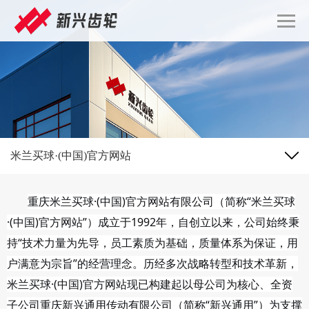
米兰买球·(中国)官方网站
重庆米兰买球·(中国)官方网站有限公司（简称
“米兰买球
·(中国)官方网站”）成立于1992年，自创立以来，公司始终秉
持“技术力量为先导，员工素质为基础，质量体系为保证，用
户满意为宗旨”的经营理念。历经多次战略转型和技术革新，
米兰买球·(中国)官方网站现已构建起以母公司为核心、全资
子公司重庆新兴通用传动有限公司（简称“新兴通用”）为支撑